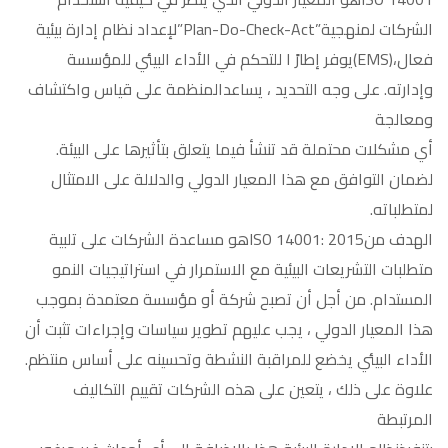
الشركات لمنهجية”Plan-Do-Check-Act”لإعداد نظام إدارة بيئية
فعال،(EMS)يوفر إطارً ا للتحكم في الأداء البيئي للمؤسسة
وإدارته. على وجه التحديد ، يساعدالمنظمة على قياس واكتشاف
ومعالجة
أي مشكلات محتملة قد تنشأ فيما يتعلق بتأثيرها على البيئة.
لضمان التوافق مع هذا المعيار الدولي والدلالة على الامتثال
لمتطلباته.
الهدف منISO 14001: 2015هو مساعدة الشركات على تلبية
متطلبات التشريعات البيئية مع الاستمرار في استراتيجيات النمو
المستدام. من أجل أن تصبح شركة أو مؤسسة معتمدة بموجب
هذا المعيار الدولي ، يجب عليهم تطوير سياسات وإجراءات تثبت أن
الأداء البيئي يخضع للمراقبة النشطة وتحسينه على أساس منتظم.
علاوة على ذلك ، يتعين على هذه الشركات تقييم التكاليف
المرتبطة