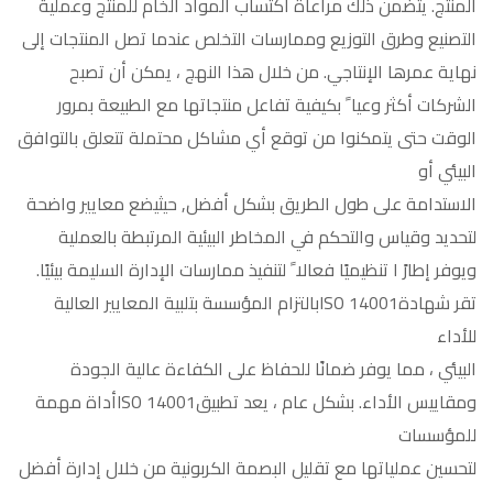
المنتج. يتضمن ذلك مراعاة اكتساب المواد الخام للمنتج وعملية
التصنيع وطرق التوزيع وممارسات التخلص عندما تصل المنتجات إلى
نهاية عمرها الإنتاجي. من خلال هذا النهج ، يمكن أن تصبح
الشركات أكثر وعيا ً بكيفية تفاعل منتجاتها مع الطبيعة بمرور
الوقت حتى يتمكنوا من توقع أي مشاكل محتملة تتعلق بالتوافق
البيئي أو
الاستدامة على طول الطريق بشكل أفضل, حيثيضع معايير واضحة
لتحديد وقياس والتحكم في المخاطر البيئية المرتبطة بالعملية
ويوفر إطارً ا تنظيميًا فعالا ً لتنفيذ ممارسات الإدارة السليمة بيئيًا.
تقر شهادةISO 14001بالتزام المؤسسة بتلبية المعايير العالية
للأداء
البيئي ، مما يوفر ضمانًا للحفاظ على الكفاءة عالية الجودة
ومقاييس الأداء. بشكل عام ، يعد تطبيقISO 14001أداة مهمة
للمؤسسات
لتحسين عملياتها مع تقليل البصمة الكربونية من خلال إدارة أفضل