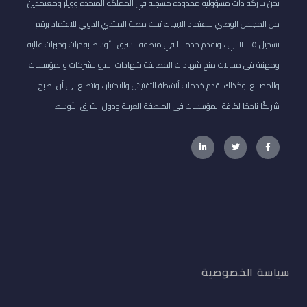
نحن شركة ذات مسؤولية محدودة مسجلة في المملكة المتحدة وويلز ومعتمدين
من المجلس الوطني للاعتماد الايجاك تحت مظلة المنتدي الدولي للاعتماد برقم
تسجيل ٠١٢٠٠٠٥بي ، ونقدم خدماتنا في منطقة الشرق الأوسط بقدرات وخبرات عالية
ومهنية في مجالات منح شهادات المطابقة شهادات الايزو للشركات والمؤسسات
والمصانع وكذلك نقدم خدمات أنشطة التفتيش والاختبار ، ونتطلع الى أن نصبح
شريكًا ناجحًا لكافة المؤسسات في المنطقة العربية ودول الشرق الأوسط
سياسة الخصوصية