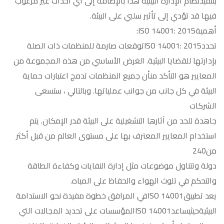
بتنفيذنظام الإدارة البيئية هذا بالإضافة إلى أي أحداث غير مرغوب
فيها قد تؤدي إلى تأثير سلبي على البيئة.
أهميةISO 14001: 2015:
تحددISO 14001: 2015توقعات صارمة للمنظمات ذات الصلة
بإدارتها للقضايا البيئية. الغرض الأساسي من هذه المجموعة من
المعايير هو التأكد منأن جميع المنظمات تدمج اعتبارات حماية
البيئة في كل جانب من جوانب عملياتها. وبالتالي ، ستسعى
الشركات
جاهدة للحد من آثارها التشغيلية على البيئة قدر الإمكان. يتم
استخدام المعايير المعترف بها على مستوى العالم من قبل أكثر
من240
دولة وتتناول موضوعات مثل إدارة النفايات وكفاءة الطاقة
والتحكم في تلوث الهواء والحفاظ على المياه.
يعد تطبيقISO 14001في المرافق خطوة مفيدة نحو الاستدامة
البيئيةحيثيساعدISO 14001المؤسسات على تحديد المجالات التي