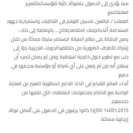
مما يؤدي إلى الحصول علىفوائد كثية للنؤسساتمثلتعزيز
العلاقاتمع
العملاء / البائعين ،تحسين التوفير فى التكاليف، واستمرارية جهود
الاستدامة أثناءالازمات الاقتاصديةالخ … بالإضافة إلى ذلك ،
يصبح الحفاظ على نظام الصيانة المستمر سليمًا ممكنًا من خلال
إشراك الأطراف الضرورية من خلالتنفيذالدورات التدريبية جنبًا إلى
جنب مع تطوير حلول خارجية استباقية. ومن ثم يمكن للمرء أن
يستنتج أنه من ثم يتعين على أي شركة أو مؤسسة بحجمها في
جميع
أنحاء العالم التفكير في اتخاذ التدابير المطلوبة للتعبير عن العناية
الواجبة مع الالتزام بمجموعات المتطلبات التي تمليها من
خلالمعيار
ISO 14001:2015إذا كانوا يرغبون في الحصول على أفضل عوائد
إيجابية ممكنة.