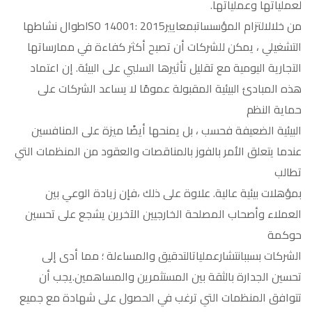
لعملياتها وعملياتها.
من خلالالتزام المؤسساتبمعاييرISO 14001: 2015طوال نشاطها
التشغيلي ، يمكن للشركات أن تصبح أكثر كفاءة في ممارساتها
التجارية اليومية مع تقليل تأثيرها السلبي على البيئة. إن اعتماد
هذه المبادئ البيئية المقبولة عمومًا لا يساعد الشركات على
حماية النظم
البيئية الضعيفة فحسب ، بل يمنحها أيضًا ميزة على المنافسين
عندما يتعلق الأمر بالفوز بالمناقصات والعقود من المنظمات التي
تطالب
بمؤهلات بيئية عالية. علاوة على ذلك ،فإن زيادة الوعي بين
العملاء وأصحاب المصلحة الخارجيين الآخرين يشجع على تحسين
حوكمة
الشركات بسببانتشارعملياتالتدقيق والمساءلة ؛ مما أدى إلى
تحسين الجدارة بالثقة بين المستثمرين والمساهمين.يجب أن
تتوافق المنظمات التي ترغب في الحصول على شهادة مع جميع