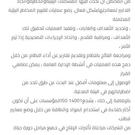
من المحتمل أن تحدث فيها المشكلات البيئيةوالخطرةواتخاذ
التدابير لمعالجتهابشكل فعال. يضع عمليات لتقييم المخاطر البيئية
المحتملة
، وتحديد الأهداف والغايات ، وتنفيذ العمليات لتحقيق تلك
الأهداف ، ومراقبة التقدم ، واتخاذ الإجراءات التصحيحية إذا لزم
الأمر ،
ومراجعة النتائج بانتظام وتقديم تقارير عن أداء النظام. من خلال
دمج هذه العمليات في أنشطة الإدارة العامة ، يمكن لصانعي
القرار
الوصول إلى معلومات أفضل عند البحث عن طرق للحد من
اضطراباتهم في البيئة المحلية.
بالإضافة إلى ذلك ، يشجعISO 14001المؤسسات على أن تكون
أكثر كفاءة في استخدام المواد والطاقة من خلال وضع معايير
تتطلب
من الشركات مراعاة تأثيرات الإنتاج في جميع مراحل دورة حياة