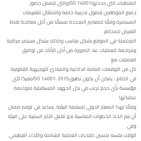
المتطلبات التي حددتهاISO 14001والتي تتضمن حضور
جميع الموظفين فصول تدريبية خاصة والامتثال للتقييمات
المستمرة وفقًا للمعايير المحددة مسبقًا من أجل معالجة نقاط
التعرض للمخاطر
المحتملة في الموقع بشكل مناسب وكذلك بشكل مستمر مراقبة
ومراجعة العمليات عند الضرورة من أجل التأكد من توافق
العمليات مع
كل من التوقعات العامة الداخلية والمبادئ التوجيهية القانونية.
في الختام ، يمكن أن يكون تطبيقISO 14001: 2015مفيدًا لأي
مؤسسة بأي حجم ترغب في بذل الجهود المستقبلية لمواءمة
عملياتها
وفقًا لهذا المعيار الدولي للسلامة البيئية. يساعد في توفير ضمان
أن يتم اتخاذ الخطوات المناسبة نحو تقليل الآثار السلبية على البيئة
وفي
الوقت نفسه تحسين كفاءات العملية الشاملة والأداء التنظيمي