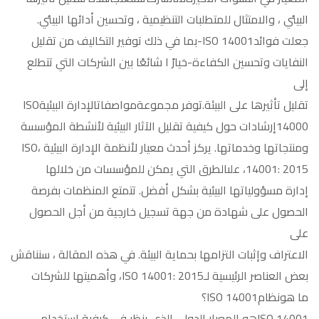
البيئي ، والامتثال للمتطلبات التنظيمية ، وتحسين أدائها البيئي.
جعلت فوائدISO 14001-بما في ذلك توفير التكاليف من تقليل
النفايات وتحسين الكفاءة-خيارً ا شائعًا بين الشركات التي تتطلع
إلى
تقليل تأثيرها على البيئة.توفر مجموعةمواصفاتالإدارة البيئيةISO
14000إرشادات حول كيفية تقليل الآثار البيئية لأنشطة المؤسسة
ومنتجاتها وخدماتها. يركز أحدث معيار لأنظمة الإدارة البيئية ،ISO
14001: 2015، علىالطرق التي يمكن للمؤسسات من خلالها
إدارة مسؤولياتها البيئية بشكل أفضل. تتمتع المنظمات بفرصة
الحصول على شهادة من جهة تسجيل خارجية من أجل الحصول
على
الاعتراف وإثبات التزامها بحماية البيئة. في هذه المقالة ، سنناقش
بعض العناصر الرئيسية لـISO 14001: 2015، وأهميتها للشركات
ما هونظامISO 14001؟
ISO 14001هو المعيار الدولي الذي ينظر في كيفية استخدام