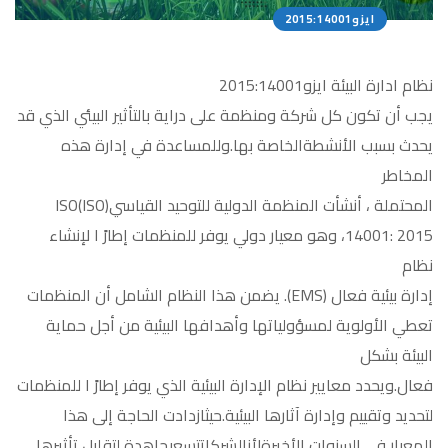
ايزو2015:14001
نظام ادارة البيئة ايزو2015:14001
يجب أن تكون كل شركة ومنظمة على دراية بالتأثير البيئي الذي قد
يحدث بسبب الأنشطةالخاصة بها.وللمساعدة في إدارة هذه
المخاطر
المحتملة ، أنشأت المنظمة الدولية للتوحيد القياسي(ISO)ISO
14001: 2015، وهو معيار دولي يوفر للمنظمات إطارً ا لإنشاء
نظام
إدارة بيئية فعال (EMS). يضمن هذا النظام الشامل أن المنظمات
تعطي الأولوية لمسؤولياتها وأهدافها البيئية من أجل حماية
البيئة بشكل
فعال.ويحدد معايير نظام الإدارة البيئية الذي يوفر إطارً ا للمنظمات
لتحديد وتقييم وإدارة آثارها البيئية.حيثازدادت الحاجة إلى هذا
المعيار في السنوات الأخيرةلأنالشركاتتسعىجاهدة لتقليل تأثيرها