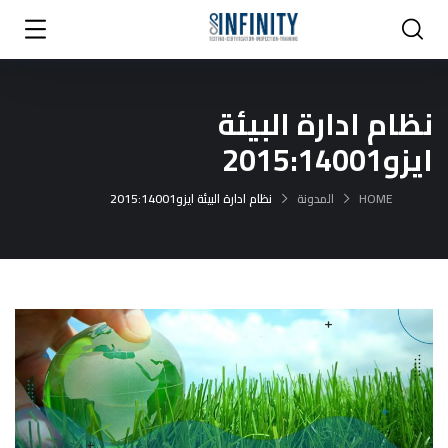
نظام ادارة البيئة
من نحن
خدماتنا
السياسات
اسئلة شائعة
رواب
ايزو2015:14001
HOME
المدونة
نظام ادارة البيئة ايزو2015:14001
احصل علي عرض
تحقق من شهادتك